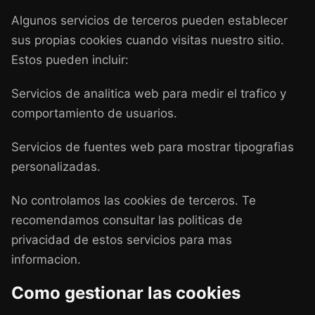
Algunos servicios de terceros pueden establecer
sus propias cookies cuando visitas nuestro sitio.
Estos pueden incluir:
Servicios de analitica web para medir el trafico y
comportamiento de usuarios.
Servicios de fuentes web para mostrar tipografias
personalizadas.
No controlamos las cookies de terceros. Te
recomendamos consultar las politicas de
privacidad de estos servicios para mas
informacion.
Como gestionar las cookies