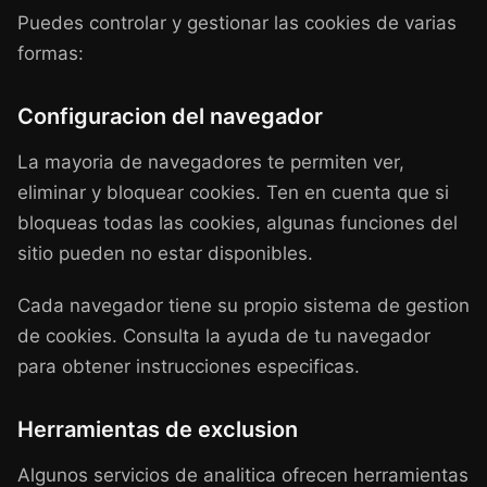
Puedes controlar y gestionar las cookies de varias
formas:
Configuracion del navegador
La mayoria de navegadores te permiten ver,
eliminar y bloquear cookies. Ten en cuenta que si
bloqueas todas las cookies, algunas funciones del
sitio pueden no estar disponibles.
Cada navegador tiene su propio sistema de gestion
de cookies. Consulta la ayuda de tu navegador
para obtener instrucciones especificas.
Herramientas de exclusion
Algunos servicios de analitica ofrecen herramientas