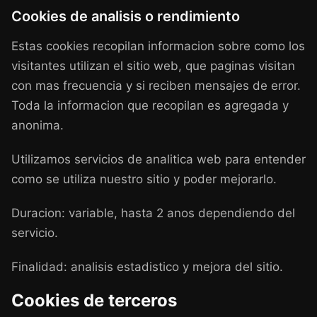
Cookies de analisis o rendimiento
Estas cookies recopilan informacion sobre como los
visitantes utilizan el sitio web, que paginas visitan
con mas frecuencia y si reciben mensajes de error.
Toda la informacion que recopilan es agregada y
anonima.
Utilizamos servicios de analitica web para entender
como se utiliza nuestro sitio y poder mejorarlo.
Duracion: variable, hasta 2 anos dependiendo del
servicio.
Finalidad: analisis estadistico y mejora del sitio.
Cookies de terceros